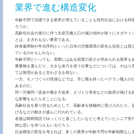
業界で進む構造変化
年齢不問で活躍できる業界が増えていることも現代社会における特
ろうか。
高齢化社会の進行に伴う生産労働人口の減少傾向が徐々にネガティ
とは、まぎれもない事実である。
終身雇用制や年功序列といった日本の労働環境の変化も従前とは異
ているのかもしれない。
年齢不問といっても、実際にはある程度の若さが求められる業界も
重量物を運んだり、大きな体力を使う仕事などについては、やはり
ては無理があると言わざるを得ない。
一方、モノづくりの現場などでは、手に職を持ったベテラン職人の
あるのだ。
同一労働同一賃金や働き方改革、人づくり革命などの政府が掲げる
な影響をもたらすことになる。
高齢社会を乗り切るためとして、高齢者を積極的に受け入れたり、
げるなどの動きが盛んに行われている。
老後は晴耕雨読でゆっくりと過ごしたいなどと考えていたシニア世
雑な思いを持つ人もいるだろう。
社会構造の変化を考えれば、多くの業界が年齢不問や年齢制限なし